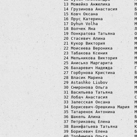
  13 Можейко Анжелика          М
  14 Грузинова Анастасия       Б
  15 Ковч Оксана               П
  16 Прус Катерина             М
  17 Dyhun Volha               M
  18 Волчек Яна                Л
  19 Понкратова Татьяна        О
  20 Стасевич Алина            М
  21 Кукор Виктория            М
  22 Моисеева Вероника         М
  23 Табакова Ксения           М
  24 Мельникова Виктория       М
  25 Анисько Маргарита         М
  26 Бахаревич Надежда         Г
  27 Горбунова Кристина        Б
  28 Власик Марина             М
  29 Astashko Liubov           M
  30 Смиронова Ольга           М
  31 Васильева Татьяна         М
  32 Лобач Анастасия           С
  33 Залесская Оксана          М
  34 Борисевич-Орешкина Мария  М
  35 Татаренок Антонина        М
  36 Шакель Алина              Б
  37 Петриковец Елена          М
  38 Ванифатьева Татьяна       К
  39 Борисевич Елена           Б
  40 Трофимова Ольга           М