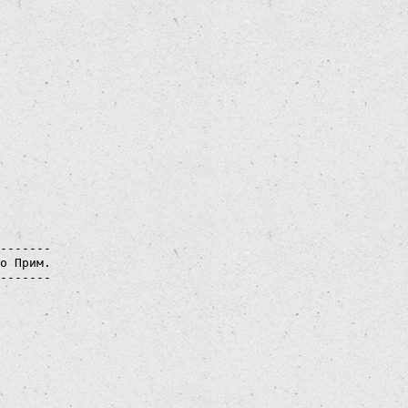
-------

о Прим.

-------

 

 

 

 

 

 

 

 
