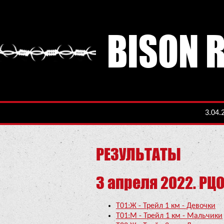
BISON 
3.04.
РЕЗУЛЬТАТЫ
3 апреля 2022. РЦ
Т01:Ж - Трейл 1 км - Девочки
Т01:М - Трейл 1 км - Мальчики