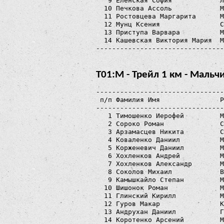
   9 Еленская София            Л
  10 Печкова Ассоль            М
  11 Ростовцева Маргарита      М
  12 Мунц Ксения               С
  13 Приступа Варвара          М
  14 Кашевская Виктория Мария  М
Т01:М - Трейл 1 км - Мальч
--------------------------------
 п/п Фамилия Имя               Р
--------------------------------
   1 Тимошенко Иерофей         М
   2 Сороко Роман              С
   3 Арзамасцев Никита         С
   4 Коваленко Даниил          М
   5 Корженевич Даниил         М
   6 Хохленков Андрей          М
   7 Хохленков Александр       М
   8 Соколов Михаил            В
   9 Камышкайло Степан         М
  10 Шишонок Роман             М
  11 Глинский Кирилл           М
  12 Гуров Макар               К
  13 Андрухан Даниил           Г
  14 Коротенко Арсений         М