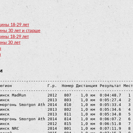
щины 18-29 лет
ины 30 лет и старше
чины 18-29 лет
ины 30 лет
ы
ы
и
--------------------------------------------------------
егион               Г.р.  Номер Дистанция Результат Мест
--------------------------------------------------------
инск MadRun         2012   807    1,0 км  0:04:48.7   1 
инск                2013   803    1,0 км  0:05:27.4   2 
моргонь Smorgon Ath 2014   810    1,0 км  0:05:33.4   3 
инск                2013   802    1,0 км  0:05:34.6   4 
инск                2013   811    1,0 км  0:05:34.8   5 
моргонь Smorgon Ath 2014   814    1,0 км  0:06:07.2   6 
инск                2012   815    1,0 км  0:06:51.8   7 
инск NRC            2014   801    1,0 км  0:07:11.9   8 