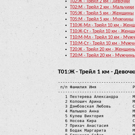
Т02:Ж - Трейл 2 км - Девочки
Т02:М - Трейл 2 км - Мальчики
Т05:Ж - Трейл 5 км - Женщины
Т05:М - Трейл 5 км - Мужчины
Т10:Ж-Мл - Трейл 10 км - Жен
Т10:Ж-Ст - Трейл 10 км - Женщ
Т10:М-Мл - Трейл 10 км - Муж
Т10:М-Ст - Трейл 10 км - Мужч
Т20:Ж - Трейл 20 км - Женщин
Т20:М - Трейл 20 км - Мужчин
Т01:Ж - Трейл 1 км - Девочк
--------------------------------
 п/п Фамилия Имя               Р
--------------------------------
   1 Пехтерева Александра      М
   2 Колошич Арина             М
   3 Дэмбовская Любовь         С
   4 Малышко Анна              М
   5 Кулеш Виктория            М
   6 Носова Кира               С
   7 Прихач Анастасия          М
   8 Бодак Маргарита           М