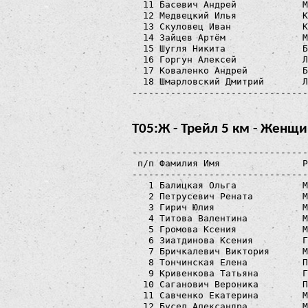
  11 Басевич Андрей            М
  12 Медвецкий Илья            К
  13 Скуловец Иван             К
  14 Зайцев Артём              М
  15 Шугля Никита              Б
  16 Горгун Алексей            Л
  17 Коваленко Андрей          Б
  18 Шмарловский Дмитрий       Л
Т05:Ж - Трейл 5 км - Женщ
--------------------------------
 п/п Фамилия Имя               Р
--------------------------------
   1 Балицкая Ольга            M
   2 Петрусевич Рената         М
   3 Гирич Юлия                М
   4 Титова Валентина          М
   5 Громова Ксения            М
   6 Зиатдинова Ксения         Г
   7 Бричкалевич Виктория      М
   8 Тончинская Елена          П
   9 Кривенкова Татьяна        Г
  10 Саганович Вероника        П
  11 Савченко Екатерина        М
  12 Бусел Александра          М