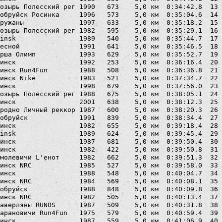
озырь Полесский рег 1990   673    5,0 км  0:34:42.8  13 
обруйск Росинка     1996   573    5,0 км  0:35:04.6  14 
ружаны              1997   633    5,0 км  0:35:18.2  15 
озырь Полесский рег 1982   595    5,0 км  0:35:29.1  16 
insk                1989   540    5,0 км  0:35:44.7  17 
есной               1991   641    5,0 км  0:35:46.5  18 
рша Олимп           1993   629    5,0 км  0:35:52.7  19 
инск                1992   253    5,0 км  0:36:16.4  20 
инск Run4Fun        1988   508    5,0 км  0:36:36.8  21 
инск Nike           1983   521    5,0 км  0:37:34.7  22 
инск                1998   679    5,0 км  0:37:56.0  23 
озырь Полесский рег 1988   675    5,0 км  0:38:05.1  24 
инск                2001   638    5,0 км  0:38:12.3  25 
родно Личный реккор 1987   600    5,0 км  0:38:20.3  26 
обруйск             1991   839    5,0 км  0:38:34.4  27 
инск                1982   655    5,0 км  0:39:18.4  28 
insk                1989   624    5,0 км  0:39:45.4  29 
инск                1987   681    5,0 км  0:39:50.4  30 
инск                1982   422    5,0 км  0:39:50.8  31 
молевичи L'енот     1982   662    5,0 км  0:39:51.3  32 
инск NRC            1985   527    5,0 км  0:39:58.0  33 
инск                1988   548    5,0 км  0:40:04.7  34 
инск NRC            1984   569    5,0 км  0:40:08.1  35 
обруйск             1988   848    5,0 км  0:40:09.8  36 
инск NRC            1982   505    5,0 км  0:40:13.4  37 
аверляны RUNOS      1987   509    5,0 км  0:40:31.8  38 
арановичи Run4Fun   1975   579    5,0 км  0:40:59.4  39 
инск                1987   559    5,0 км  0:41:06.9  40 