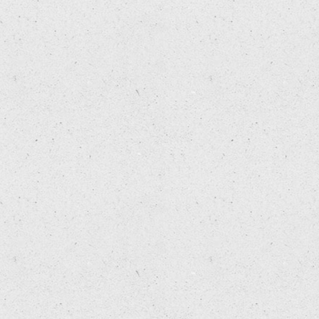
 

 

 

 

 

 

 

 

 

 

 

 

 

 

 

 

 

 

 

 

 

 

 

 

 

 

 

 
