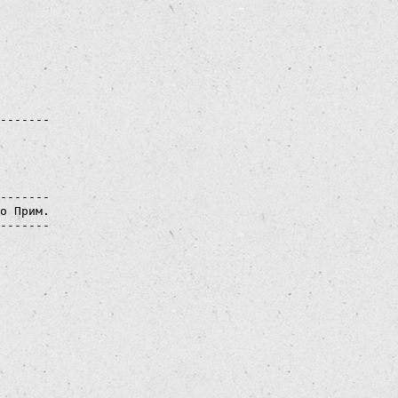
 

 

 

 

 

 

 

 

-------

о Прим.

-------

 

 

 

 

 

 

 

 

 

 

 

 
