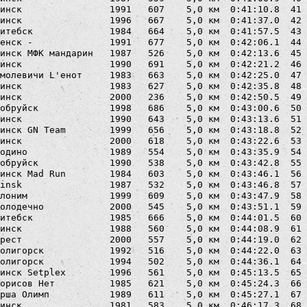
инск                1991   607    5,0 км  0:41:10.8  41 
инск                1996   667    5,0 км  0:41:37.0  42 
итебск              1984   664    5,0 км  0:41:57.5  43 
енск -              1991   677    5,0 км  0:42:06.1  44 
инск МФК мандарин   1987   526    5,0 км  0:42:13.6  45 
инск                1990   691    5,0 км  0:42:21.2  46 
молевичи L'енот     1983   663    5,0 км  0:42:25.0  47 
инск                1983   627    5,0 км  0:42:35.8  48 
инск                2000   236    5,0 км  0:42:50.5  49 
обруйск             1998   686    5,0 км  0:43:00.6  50 
инск                1990   643    5,0 км  0:43:13.6  51 
инск GN Team        1999   656    5,0 км  0:43:18.8  52 
инск                2000   618    5,0 км  0:43:22.6  53 
одино               1989   554    5,0 км  0:43:35.9  54 
обруйск             1990   538    5,0 км  0:43:42.8  55 
инск Mad Run        1984   603    5,0 км  0:43:46.1  56 
insk                1987   532    5,0 км  0:43:46.8  57 
лоним               1999   609    5,0 км  0:43:47.9  58 
олодечно            2000   545    5,0 км  0:43:51.1  59 
итебск              1985   666    5,0 км  0:44:01.5  60 
инск                1988   560    5,0 км  0:44:08.9  61 
рест                2000   557    5,0 км  0:44:19.0  62 
олигорск            1992   516    5,0 км  0:44:22.0  63 
олигорск            1994   502    5,0 км  0:44:36.1  64 
инск Setplex        1996   561    5,0 км  0:45:13.5  65 
орисов Нет          1985   621    5,0 км  0:45:24.3  66 
рша Олимп           1989   611    5,0 км  0:45:27.1  67 
инск                1981   583    5,0 км  0:46:17.3  68 