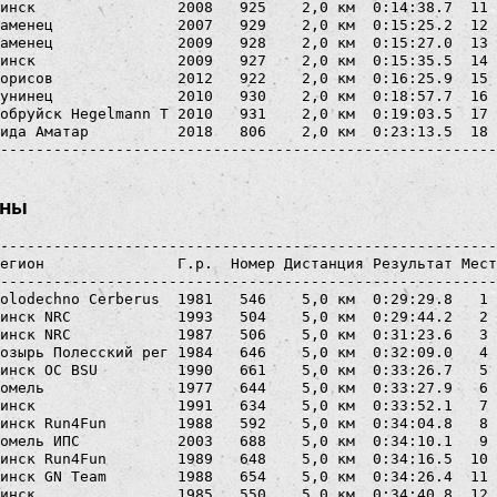
инск                2008   925    2,0 км  0:14:38.7  11 
аменец              2007   929    2,0 км  0:15:25.2  12 
аменец              2009   928    2,0 км  0:15:27.0  13 
инск                2009   927    2,0 км  0:15:35.5  14 
орисов              2012   922    2,0 км  0:16:25.9  15 
унинец              2010   930    2,0 км  0:18:57.7  16 
обруйск Hegelmann T 2010   931    2,0 км  0:19:03.5  17 
ида Аматар          2018   806    2,0 км  0:23:13.5  18 
ины
--------------------------------------------------------
егион               Г.р.  Номер Дистанция Результат Мест
--------------------------------------------------------
olodechno Cerberus  1981   546    5,0 км  0:29:29.8   1 
инск NRC            1993   504    5,0 км  0:29:44.2   2 
инск NRC            1987   506    5,0 км  0:31:23.6   3 
озырь Полесский рег 1984   646    5,0 км  0:32:09.0   4 
инск OC BSU         1990   661    5,0 км  0:33:26.7   5 
омель               1977   644    5,0 км  0:33:27.9   6 
инск                1991   634    5,0 км  0:33:52.1   7 
инск Run4Fun        1988   592    5,0 км  0:34:04.8   8 
омель ИПС           2003   688    5,0 км  0:34:10.1   9 
инск Run4Fun        1989   648    5,0 км  0:34:16.5  10 
инск GN Team        1988   654    5,0 км  0:34:26.4  11 
инск                1985   550    5,0 км  0:34:40.8  12 