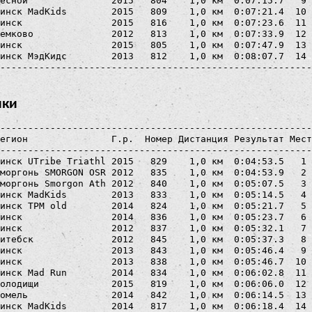
есной               2015   804    1,0 км  0:07:15.7   9 
инск MadKids        2015   809    1,0 км  0:07:21.4  10 
инск                2015   816    1,0 км  0:07:23.6  11 
емково              2012   813    1,0 км  0:07:33.9  12 
инск                2015   805    1,0 км  0:07:47.9  13 
инск МэдКидс        2013   812    1,0 км  0:08:07.7  14 
ики
--------------------------------------------------------
егион               Г.р.  Номер Дистанция Результат Мест
--------------------------------------------------------
инск UTribe Triathl 2015   829    1,0 км  0:04:53.5   1 
моргонь SMORGON OSR 2012   835    1,0 км  0:04:53.9   2 
моргонь Smorgon Ath 2012   840    1,0 км  0:05:07.5   3 
инск MadKids        2013   833    1,0 км  0:05:14.5   4 
инск TPM old        2014   824    1,0 км  0:05:21.7   5 
инск                2014   836    1,0 км  0:05:23.7   6 
инск                2012   837    1,0 км  0:05:32.1   7 
итебск              2012   845    1,0 км  0:05:37.3   8 
инск                2013   843    1,0 км  0:05:46.4   9 
инск                2013   838    1,0 км  0:05:46.7  10 
инск Mad Run        2014   834    1,0 км  0:06:02.8  11 
олодищи             2015   819    1,0 км  0:06:06.0  12 
омель               2014   842    1,0 км  0:06:14.5  13 
инск MadKids        2014   817    1,0 км  0:06:18.4  14 