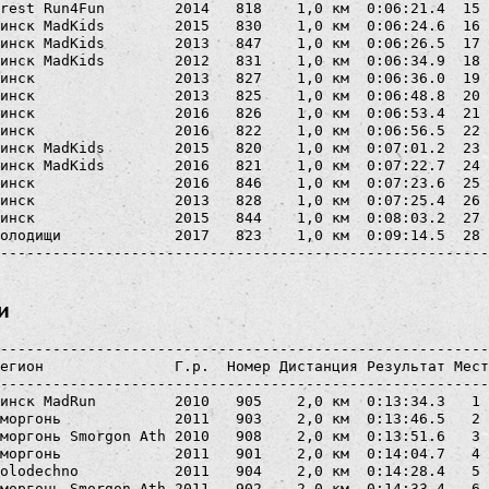
rest Run4Fun        2014   818    1,0 км  0:06:21.4  15 
инск MadKids        2015   830    1,0 км  0:06:24.6  16 
инск MadKids        2013   847    1,0 км  0:06:26.5  17 
инск MadKids        2012   831    1,0 км  0:06:34.9  18 
инск                2013   827    1,0 км  0:06:36.0  19 
инск                2013   825    1,0 км  0:06:48.8  20 
инск                2016   826    1,0 км  0:06:53.4  21 
инск                2016   822    1,0 км  0:06:56.5  22 
инск MadKids        2015   820    1,0 км  0:07:01.2  23 
инск MadKids        2016   821    1,0 км  0:07:22.7  24 
инск                2016   846    1,0 км  0:07:23.6  25 
инск                2013   828    1,0 км  0:07:25.4  26 
инск                2015   844    1,0 км  0:08:03.2  27 
олодищи             2017   823    1,0 км  0:09:14.5  28 
и
--------------------------------------------------------
егион               Г.р.  Номер Дистанция Результат Мест
--------------------------------------------------------
инск MadRun         2010   905    2,0 км  0:13:34.3   1 
моргонь             2011   903    2,0 км  0:13:46.5   2 
моргонь Smorgon Ath 2010   908    2,0 км  0:13:51.6   3 
моргонь             2011   901    2,0 км  0:14:04.7   4 
olodechno           2011   904    2,0 км  0:14:28.4   5 
моргонь Smorgon Ath 2011   902    2,0 км  0:14:33.4   6 