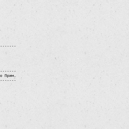
 

 

 

 

 

 

 

 

 

-------

о Прим.

-------

 

 

 

 

 

 

 

 

 

 
