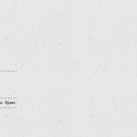
 

 

 

 

 

 

 

 

 

 

 

 

 

 

-------

о Прим.

-------

 

 

 

 

 

 
