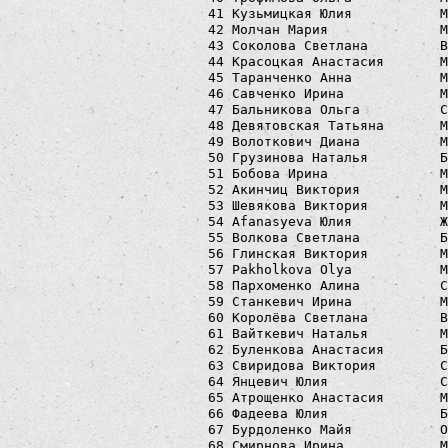
  41 Кузьмицкая Юлия           М
  42 Молчан Мария              М
  43 Соколова Светлана         В
  44 Красоцкая Анастасия       М
  45 Таранченко Анна           М
  46 Савченко Ирина            М
  47 Бальникова Ольга          С
  48 Девятовская Татьяна       М
  49 Волоткович Диана          М
  50 Грузинова Наталья         Б
  51 Бобова Ирина              М
  52 Акинчиц Виктория          М
  53 Шевякова Виктория         М
  54 Afanasyeva Юлия           Ж
  55 Волкова Светлана          Б
  56 Глинская Виктория         М
  57 Pakholkova Olya           M
  58 Пархоменко Алина          С
  59 Станкевич Ирина           М
  60 Королёва Светлана         В
  61 Вайткевич Наталья         М
  62 Буленкова Анастасия       Б
  63 Свиридова Виктория        С
  64 Янцевич Юлия              С
  65 Атрощенко Анастасия       М
  66 Фадеева Юлия              Б
  67 Бурдоленко Майя           О
  68 Смирнова Ирина            М