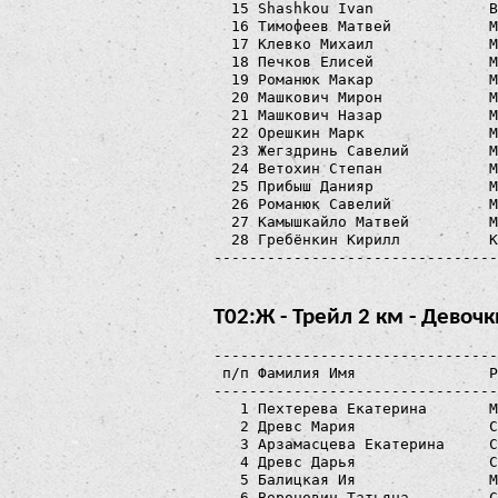
  15 Shashkou Ivan             B
  16 Тимофеев Матвей           М
  17 Клевко Михаил             М
  18 Печков Елисей             М
  19 Романюк Макар             М
  20 Машкович Мирон            М
  21 Машкович Назар            М
  22 Орешкин Марк              М
  23 Жегздринь Савелий         М
  24 Ветохин Степан            М
  25 Прибыш Данияр             М
  26 Романюк Савелий           М
  27 Камышкайло Матвей         М
  28 Гребёнкин Кирилл          К
Т02:Ж - Трейл 2 км - Девочк
--------------------------------
 п/п Фамилия Имя               Р
--------------------------------
   1 Пехтерева Екатерина       М
   2 Древс Мария               С
   3 Арзамасцева Екатерина     С
   4 Древс Дарья               С
   5 Балицкая Ия               M
   6 Воронович Татьяна         С