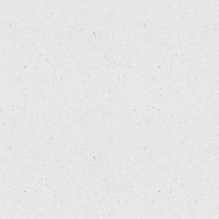
 

 

 

 

 

 

 

 

 

 

 

 

 

 

 

 

 

 

 

 

 

 

 

 

 

 

 

 
