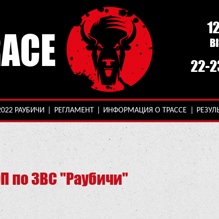
1
RACE
B
22-2
2022 РАУБИЧИ
|
РЕГЛАМЕНТ
|
ИНФОРМАЦИЯ О ТРАССЕ
|
РЕЗУЛ
ОП по ЗВС "Раубичи"