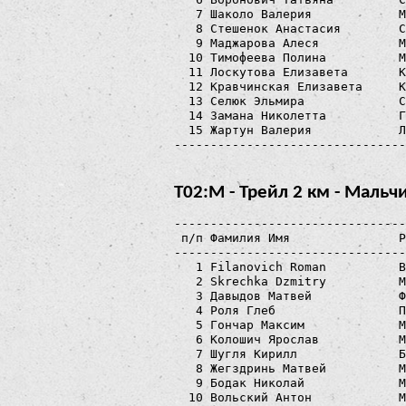
   7 Шаколо Валерия            М
   8 Стешенок Анастасия        С
   9 Маджарова Алеся           М
  10 Тимофеева Полина          М
  11 Лоскутова Елизавета       К
  12 Кравчинская Елизавета     К
  13 Селюк Эльмира             С
  14 Замана Николетта          Г
  15 Жартун Валерия            Л
Т02:М - Трейл 2 км - Мальч
--------------------------------
 п/п Фамилия Имя               Р
--------------------------------
   1 Filanovich Roman          B
   2 Skrechka Dzmitry          М
   3 Давыдов Матвей            Ф
   4 Роля Глеб                 П
   5 Гончар Максим             М
   6 Колошич Ярослав           М
   7 Шугля Кирилл              Б
   8 Жегздринь Матвей          М
   9 Бодак Николай             М
  10 Вольский Антон            M