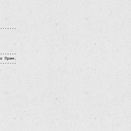
 

 

 

 

 

 

-------

о Прим.

-------

 

 

 

 

 

 

 

 

 

 

 

 

 

 
