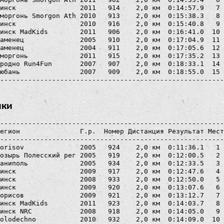
инск                2011   914    2,0 км  0:14:57.9   7 
моргонь Smorgon Ath 2010   913    2,0 км  0:15:38.3   8 
инск                2010   916    2,0 км  0:15:40.8   9 
инск MadKids        2011   906    2,0 км  0:16:41.0  10 
аменец              2005   910    2,0 км  0:17:04.9  11 
аменец              2004   911    2,0 км  0:17:05.6  12 
моргонь             2011   915    2,0 км  0:17:35.2  13 
родно Run4Fun       2007   907    2,0 км  0:18:33.1  14 
юбань               2007   909    2,0 км  0:18:55.0  15 
ики
--------------------------------------------------------
егион               Г.р.  Номер Дистанция Результат Мест
--------------------------------------------------------
orisov              2005   924    2,0 км  0:11:36.1   1 
озырь Полесский рег 2005   919    2,0 км  0:12:00.5   2 
аниполь             2005   934    2,0 км  0:12:33.5   3 
инск                2009   917    2,0 км  0:12:47.6   4 
инск                2008   933    2,0 км  0:12:50.0   5 
инск                2009   920    2,0 км  0:13:07.6   6 
орисов              2009   921    2,0 км  0:13:12.7   7 
инск MadKids        2011   923    2,0 км  0:14:03.7   8 
инск NRC            2008   918    2,0 км  0:14:05.0   9 
olodechno           2010   932    2,0 км  0:14:09.0  10 