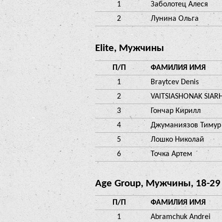
1
Заболотец Алеся
2
Лунина Ольга
Elite, Мужчины
П/П
ФАМИЛИЯ ИМЯ
1
Braytcev Denis
2
VAITSIASHONAK SIAR
3
Гончар Кирилл
4
Джуманиязов Тимур
5
Лошко Николай
6
Точка Артем
Age Group, Мужчины, 18-29
П/П
ФАМИЛИЯ ИМЯ
1
Abramchuk Andrei