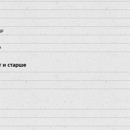
др
р
т и старше