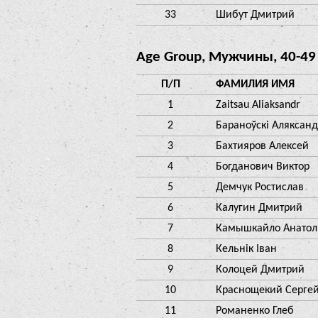
33
Шибут Дмитрий
Age Group, Мужчины, 40-49
П/П
ФАМИЛИЯ ИМЯ
1
Zaitsau Aliaksandr
2
Бараноўскі Аляксан
3
Бахтияров Алексей
4
Богданович Виктор
5
Демчук Ростислав
6
Калугин Дмитрий
7
Камышкайло Анато
8
Кельнік Іван
9
Колоцей Дмитрий
10
Краснощекий Серге
11
Романенко Глеб