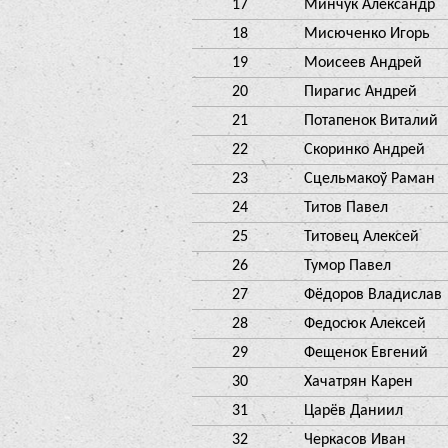
17
Минчук Александр
18
Мисюченко Игорь
19
Моисеев Андрей
20
Пирагис Андрей
21
Потапенок Виталий
22
Скоринко Андрей
23
Сцельмакоў Раман
24
Титов Павел
25
Титовец Алексей
26
Тумор Павел
27
Фёдоров Владислав
28
Федосюк Алексей
29
Фещенок Евгений
30
Хачатрян Карен
31
Царёв Даниил
32
Черкасов Иван