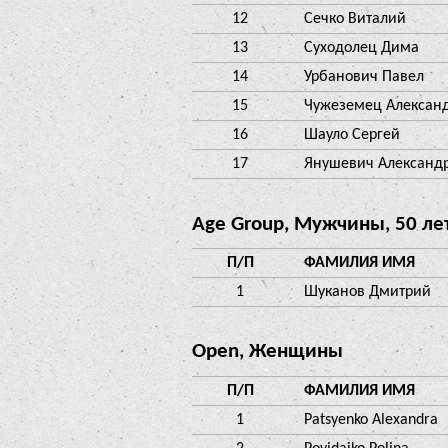
12
Сечко Виталий
13
Суходолец Дима
14
Урбанович Павел
15
Чужеземец Алексан
16
Шауло Сергей
17
Янушевич Александ
Age Group, Мужчины, 50 ле
П/П
ФАМИЛИЯ ИМЯ
1
Шуканов Дмитрий
Open, Женщины
П/П
ФАМИЛИЯ ИМЯ
1
Patsyenko Alexandra