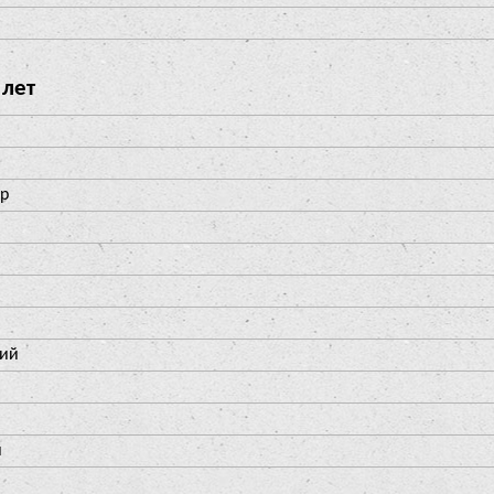
 лет
др
лий
й