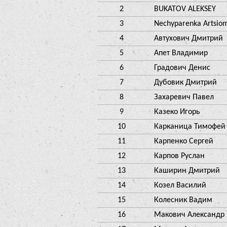
2
BUKATOV ALEKSEY
3
Nechyparenka Artsio
4
Автухович Дмитрий
5
Апет Владимир
6
Градович Денис
7
Дубовик Дмитрий
8
Захаревич Павел
9
Казеко Игорь
10
Карканица Тимофей
11
Карпенко Сергей
12
Карпов Руслан
13
Каширин Дмитрий
14
Козел Василий
15
Колесник Вадим
16
Макович Александр