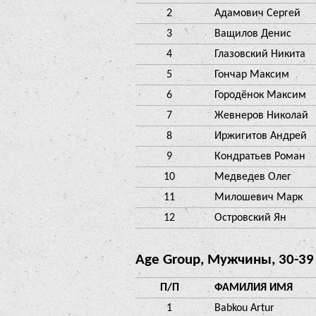
2
Адамович Сергей
3
Ващилов Денис
4
Глазовский Никита
5
Гончар Максим
6
Городёнок Максим
7
Жевнеров Николай
8
Иржигитов Андрей
9
Кондратьев Роман
10
Медведев Олег
11
Милошевич Марк
12
Островский Ян
Age Group, Мужчины, 30-39
П/П
ФАМИЛИЯ ИМЯ
1
Babkou Artur