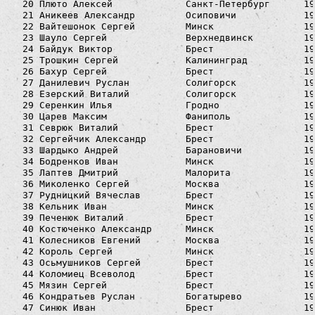
  20 Плюто Алексей             Санкт-Петербург      19
  21 Аникеев Александр         Осиповичи            19
  22 Вайтешонок Сергей         Минск                19
  23 Шауло Сергей              Верхнедвинск         19
  24 Байдук Виктор             Брест                19
  25 Трошкин Сергей            Калининград          19
  26 Бахур Сергей              Брест                19
  27 Данилевич Руслан          Солигорск            19
  28 Езерский Виталий          Солигорск            19
  29 Серенкин Илья             Гродно               19
  30 Царев Максим              Фаниполь             19
  31 Севрюк Виталий            Брест                19
  32 Сергейчик Александр       Брест                19
  33 Шардыко Андрей            Барановичи           19
  34 Бодренков Иван            Минск                19
  35 Лаптев Дмитрий            Малорита             19
  36 Миколенко Сергей          Москва               19
  37 Рудницкий Вячеслав        Брест                19
  38 Кельник Иван              Минск                19
  39 Печенюк Виталий           Брест                19
  40 Костюченко Александр      Минск                19
  41 Колесников Евгений        Москва               19
  42 Король Сергей             Минск                19
  43 Осьмушников Сергей        Брест                19
  44 Коломиец Всеволод         Брест                19
  45 Мязин Сергей              Брест                19
  46 Кондратьев Руслан         Богатырево           19
  47 Синюк Иван                Брест                19