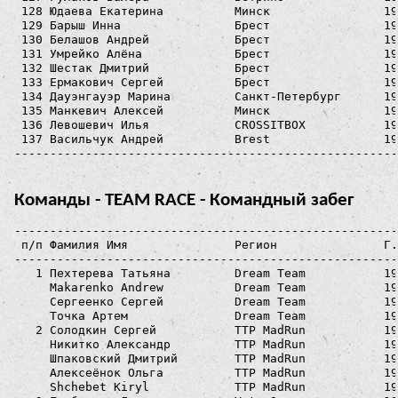
Команды - TEAM RACE - Командный забег
-----------------------------------------------------------------------------------------------------
 п/п Фамилия Имя               Регион               Г.р.  Номер  Пр Результат  Рез.Ком.   Место Прим.
-----------------------------------------------------------------------------------------------------
   1 Пехтерева Татьяна         Dream Team           1990   3103     0:37:20    0:37:49      1   
     Makarenko Andrew          Dream Team           1988   4103     0:37:45                     
     Сергеенко Сергей          Dream Team           1995   1103     0:37:56                     
     Точка Артем               Dream Team           1992   2103     0:38:18                     
   2 Солодкин Сергей           TTP MadRun           1984   1108     0:36:42    0:38:11      2   
     Никитко Александр         TTP MadRun           1996   4108     0:37:05                     
     Шпаковский Дмитрий        TTP MadRun           1983   2108     0:38:38                     
     Алексеёнок Ольга          TTP MadRun           1986   3108     0:39:09                     
     Shchebet Kiryl            TTP MadRun           1985   5108     0:39:25                     
   3 Горбачева Лариса          VeterOcr             1989   1110     0:40:51    0:41:19      3   
     Степанов Олег             VeterOcr             1986   5110     0:41:05                     
     Олесов Станислав          VeterOcr             1982   4110     0:41:21                     
     Рекутин Иван              VeterOcr             1984   2110     0:41:59                     
   4 Яворовская Диана          Шпаркие вожики       1994   4123     0:41:34    0:41:52      4   
     Авдеееко Анатолий         Шпаркие вожики       1983   1123     0:41:39                     
     Амельчук Александр        Шпаркие вожики       1994   3123     0:41:55                     
     Шляга Сергей              Шпаркие вожики       1980   2123     0:42:20                     
   5 Бричкалевич Виктория      Мечта Ламантина      1991   3117     0:41:55    0:42:30      5   
     Чабор Максим              Мечта Ламантина      1991   4117     0:42:09                     
     Саскевiч Аляксей          Мечта Ламантина      1992   2117     0:42:28                     
     Ключеня Виталий           Мечта Ламантина      1982   1117     0:43:30                     
   6 Евсейкин Вадим            VOLAT OCR TEAM       1988   2406     0:41:58    0:44:05      6   
     Комаров Максим            VOLAT OCR TEAM       1993   5406     0:42:45                     
     Явтошук Алексей           VOLAT OCR TEAM       2000   4406     0:42:55                     
     Раткевич Наталья          VOLAT OCR TEAM       1996   1406     0:46:22                     
     Тышко Илья                VOLAT OCR TEAM       1983   3406     0:46:28                     
   7 Прус Екатерина            ГибкийЗОЖ            1982   1111     0:44:05    0:45:25      7   
     Прус Shuriken             ГибкийЗОЖ            1981   3111     0:44:14                     
     Финдюкевич Сергей         ГибкийЗОЖ            1985   4111     0:45:46                     
     Якубоўскі Уладзімір       ГибкийЗОЖ            1987   8111     0:45:52                     
     Буйневiч Уладзiслаў       ГибкийЗОЖ            1984   7111     0:45:52                     
     Rudchenko Vitaliy         ГибкийЗОЖ            1984   6111     0:45:52                     
     Авраменко Анжелика        ГибкийЗОЖ            1990   5111     0:45:52                     
     Мороз Артём               ГибкийЗОЖ            1988   2111     0:45:52                     
   8 Чебанов Сергей            Апачи Бизоны         1987   3313     0:44:16    0:45:34      8   
     Кулагина Валентина        Апачи Бизоны         1994   1313     0:45:36                     
     Кан Виталий               Апачи Бизоны         1988   4313     0:45:54                     
     Андрусов Павел            Апачи Бизоны         1971   2313     0:46:33                     
   9 Чесноков Максим           Ищем спонсора        1985   4216     0:44:23    0:46:42      9   
     Козельский Александр      Ищем спонсора        1987   1216     0:45:32                     
     Чэснакова Надзея          Ищем спонсора        1988   3216     0:48:20                     
     Корженевич Максим         Ищем спонсора        1986   2216     0:48:34                     
  10 Быкадорова Полина         FC BAZA              2003   3104     0:49:28    0:52:39     10   
     Голяк Александр           FC BAZA              2003   2104     0:49:55                     
     Огородник Роман           FC BAZA              2004   4104     0:55:12                     
     Титов Денис               FC BAZA              2003   1104     0:56:04                     
  11 Новикова Юлия             Gomel                1996   2304     0:51:40    0:54:21     11   
     Булочка Андрей            Gomel                1983   1304     0:53:19                     
     Старикова Дарья           Gomel                1992   5304     0:55:36                     
     Копоть Алексей            Gomel                1998   4304     0:55:36                     
     Ткачев Артем              Gomel                1994   3304     0:55:36                     
  12 Дашковская Марина         turboBobrы           1983   3405     0:53:28    0:55:21     12