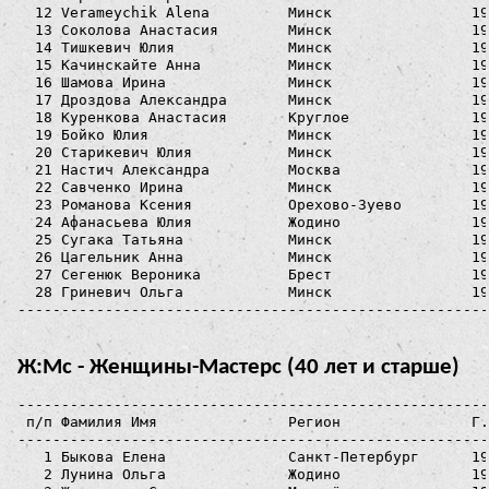
  12 Verameychik Alena         Минск                19
  13 Соколова Анастасия        Минск                19
  14 Тишкевич Юлия             Минск                19
  15 Качинскайте Анна          Минск                19
  16 Шамова Ирина              Минск                19
  17 Дроздова Александра       Минск                19
  18 Куренкова Анастасия       Круглое              19
  19 Бойко Юлия                Минск                19
  20 Старикевич Юлия           Минск                19
  21 Настич Александра         Москва               19
  22 Савченко Ирина            Минск                19
  23 Романова Ксения           Орехово-Зуево        19
  24 Афанасьева Юлия           Жодино               19
  25 Сугака Татьяна            Минск                19
  26 Цагельник Анна            Минск                19
  27 Сегенюк Вероника          Брест                19
  28 Гриневич Ольга            Минск                19
Ж:Мс - Женщины-Мастерс (40 лет и старше)
------------------------------------------------------
 п/п Фамилия Имя               Регион               Г.
------------------------------------------------------
   1 Быкова Елена              Санкт-Петербург      19
   2 Лунина Ольга              Жодино               19