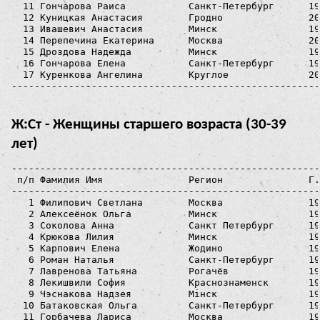
  11 Гончарова Раиса           Санкт-Петербург      19
  12 Куницкая Анастасия        Гродно               20
  13 Ивашевич Анастасия        Минск                19
  14 Перепечина Екатерина      Москва               20
  15 Дроздова Надежда          Минск                19
  16 Гончарова Елена           Санкт-Петербург      19
  17 Куренкова Ангелина        Круглое              20
Ж:Ст - Женщины старшего возраста (30-39
лет)
------------------------------------------------------
 п/п Фамилия Имя               Регион               Г.
------------------------------------------------------
   1 Филипович Светлана        Москва               19
   2 Алексеёнок Ольга          Минск                19
   3 Соколова Анна             Санкт Петербург      19
   4 Крюкова Лилия             Минск                19
   5 Карпович Елена            Жодино               19
   6 Роман Наталья             Санкт-Петербург      19
   7 Лавренова Татьяна         Рогачёв              19
   8 Лекишвили София           Краснознаменск       19
   9 Чэснакова Надзея          Мiнск                19
  10 Батаковская Ольга         Санкт-Петербург      19
  11 Горбачева Лариса          Москва               19