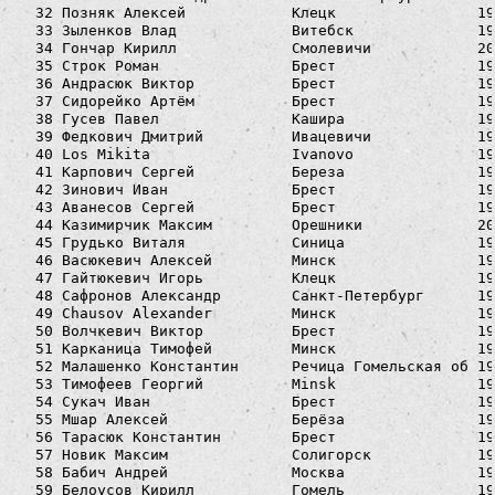
  32 Позняк Алексей            Клецк                19
  33 Зыленков Влад             Витебск              19
  34 Гончар Кирилл             Смолевичи            20
  35 Строк Роман               Брест                19
  36 Андрасюк Виктор           Брест                19
  37 Сидорейко Артём           Брест                19
  38 Гусев Павел               Кашира               19
  39 Федкович Дмитрий          Ивацевичи            19
  40 Los Mikita                Ivanovo              19
  41 Карпович Сергей           Береза               19
  42 Зинович Иван              Брест                19
  43 Аванесов Сергей           Брест                19
  44 Казимирчик Максим         Орешники             20
  45 Грудько Виталя            Синица               19
  46 Васюкевич Алексей         Минск                19
  47 Гайтюкевич Игорь          Клецк                19
  48 Сафронов Александр        Санкт-Петербург      19
  49 Chausov Alexander         Минск                19
  50 Волчкевич Виктор          Брест                19
  51 Карканица Тимофей         Минск                19
  52 Малашенко Константин      Речица Гомельская об 19
  53 Тимофеев Георгий          Minsk                19
  54 Сукач Иван                Брест                19
  55 Мшар Алексей              Берёза               19
  56 Тарасюк Константин        Брест                19
  57 Новик Максим              Солигорск            19
  58 Бабич Андрей              Москва               19
  59 Белоусов Кирилл           Гомель               19