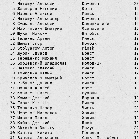
   4 Явтошук Алексей           Каменец              20
   5 Жевнеров Евгений          Орша                 19
   6 Мардас Алексей            Минск                19
   7 Явтошук Александр         Каменец              19
   8 Смыкало Алексей           Калинковичи          19
   9 Мартинович Дмитрий        Осиповичи            19
  10 Щукин Максим              Витебск              19
  11 Таланец Артем             Минск                19
  12 Шамов Егор                Полоцк               19
  13 Stolyarow Anton           Minsk                19
  14 Журич Эдуард              Брест                19
  15 Терещенко Михаил          Брест                19
  16 Борщевский Владислав      Колодищи             19
  17 Левошко Алексей           Минск                19
  18 Тонкович Вадим            Минск                19
  19 Криволевич Дмитрий        Брест                19
  20 Рыбаков Даниил            Минск                19
  21 Попков Андрей             Брест                19
  22 Ковалёв Павел             Ружаны               20
  23 Комик Дмитрий             Боровляны            19
  24 Гарус Kirill              Минск                20
  25 Тонкович Назар            Чисть                20
  26 Черепок Мирослав          Жодино               20
  27 Иванов Павел              Жодино               19
  28 Кабак Дмитрий             Брест                19
  29 Skrechka Dmitry           Mozyr                20
  30 Капытов Никита            Могилев              20
  31 Ванюшев Александр         Санкт-Петербург      19