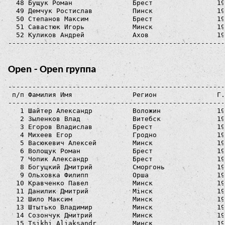
  48 Бущук Роман               Брест                19
  49 Демчук Ростислав          Пинск                19
  50 Степанов Максим           Брест                19
  51 Cавастюк Игорь            Минск                19
  52 Куликов Андрей            Ахов                 19
Open - Open группа
------------------------------------------------------------------------------------------
 п/п Фамилия Имя               Регион               Г.р.  Номер  Пр Результат  Место Прим.
------------------------------------------------------------------------------------------
   1 Шайтер Александр          Воложин              1983    729     0:35:03      1   
   2 Зыленков Влад             Витебск              1996    703     0:39:13      2   
   3 Егоров Владислав          Брест                1996    444     0:42:56      3   
   4 Михеев Егор               Гродно               1987    604     0:45:18      4   
   5 Васюкевич Алексей         Минск                1996    620     0:46:46      5   
   6 Волощук Роман             Брест                1986    733     0:47:21      6   
   7 Чопик Александр           Брест                1988    712     0:47:55      7   
   8 Богуцкий Дмитрий          Сморгонь             1997    721     0:48:26      8   
   9 Ольховка Филипп           Орша                 1992    725     0:49:24      9   
  10 Кравченко Павел           Минск                1989    660     0:49:30     10   
  11 Данилик Дмитрий           Мінск                1983    619     0:50:07     11   
  12 Шило Максим               Минск                1997    633     0:50:52     12   
  13 Штытько Владимир          Минск                1990    605     0:50:52     12   
  14 Созончук Дмитрий          Минск                1996    670     0:50:54     14   
  15 Tsikhi Aliaksandr         Минск                1992    671     0:50:55     15   
  16 Кукла Вячеслав            Брест                1997    735     0:51:42     16   
  17 Тавтын Роман              Минск                1997    707     0:52:22     17   
  18 Ахтямов Максим            Москва               1994    731     0:53:16     18   
  19 Юркевич Евгений           Брест                1983    662     0:53:39     19   
  20 Иванюк Алексей            Брест                1986    678     0:53:39     19   
  21 Бузук Илья                Брест                1990    781     0:53:39     19   
  22 Skrechka Andrei           Mozyr                1971    637     0:53:47     22   
  23 Hayel Mikhail             Гродно               1989    752     0:53:57     23   
  24 Бруй Алексей              Минск                1994    772     0:54:04     24   
  25 Rudovich Uladzislau       Stolbtsy             1993    719     0:54:04     24   
  26 Фастович Павел            Воложин              1989    674     0:54:32     26   
  27 Фастович-Вербицкая Ольга  Воложин              1988    675     0:54:33     27   
  28 Кулинка Александр         Брест                1990    780     0:54:36     28   
  29 Королько Николай          Минск                1989    728     0:54:44     29   
  30 Ярмончик Игорь            Брест                1985    740     0:55:03     30   
  31 Морозов Сергей            Солигорск            1998    765     0:55:11     31   
  32 Демидова Анастасия        Подольск             1996    764     0:55:35     32   
  33 Шевяков Максим            Минск                1998    673     0:55:56     33   
  34 Диковицкий Даниил         Минск                2002    679     0:55:58     34   
  35 Кучук Руслан              Минск                1986    722     0:56:14     35   
  36 Букраба Александр         Брест                1988    734     0:56:40     36   
  37 Федотова Марта            Минск                1992    726     0:56:56     37   
  38 Панасюк Александр         Брест                1996    753     0:57:37     38   
  39 Чижик Алексей             Гомель               1995    743     0:58:05     39   
  40 Жабинский Евгений         Сморгонь             1988    654     0:58:06     40   
  41 Горбунов Олег             Сморгонь             1989    656     0:58:06     40   
  42 Пукшта Сергей             Сморгонь             1993    655     0:58:07     42   
  43 Масовец Артем             Минск                1990    759     0:58:24     43   
  44 Толкачев Павел            Жлобин               1996    606     0:58:39     44   
  45 Казленок Настасся         Мінсе                1992    628     0:58:48     45   
  46 Огренич Александр         Минск                1983    608     0:59:33     46   
  47 Валько Ирина              Брест                1982    761     1:00:26     47   
  48 Садовников Дмитрий        Брест                1978    755     1:00:26     47   
  49 Назаренко Николай         Минск                1998    653     1:00:29     49   
  50 Статкевич Руслан          Минск                1996    657     1:00:29     49   
  51 Лукуть Алеся              Минск                1989    643     1:01:13     51   
  52 Кретов Борис              Минск                1992    644     1:01:13     51   
  53 Шаститко Никита           Минск                2001    769     1:01:22     53   
  54 Гарай Анастасия           Речица               1997    766     1:01:26     54   
  55 Стрелков Антон            Минск                1996    754     1:01:26     54   
  56 Гринько Сергей            Минск                1997    779     1:01:26     54   
  57 Прокопчик Алексей         Ошмяны               1999    778     1:01:26     54   
  58 Кадовба Евгений           Речица               1999    767     1:01:27     58   
  59 Шпак Юрий                 Минск                1983    723     1:02:08     59   
  60 Касперович Коля           Борисов              1991    664     1:02:11     60   
  61 Чалей Мария               Борисов              1995    665     1:02:12     61   
  62 Романюк Сергей            Минск                1981    638     1:03:16     62   
  63 Телегин Александр         Минск                1993    724     1:03:35     63   
  64 Решетило Роман            Солигорск            1990    635     1:03:35     63   
  65 Ходанович Роман           Брест                1983    623     1:04:24     65   
  66 Скоблик Максим            Брест                1981    618     1:04:24     65   
  67 Гутько Максим             Несвиж              