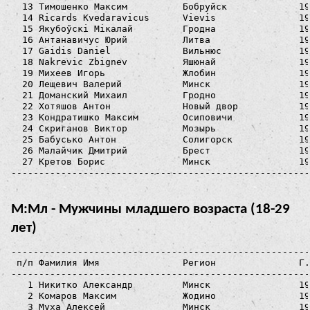
  13 Тимошенко Максим          Бобруйск             19
  14 Ricards Kvedaravicus      Vievis               19
  15 Якубоўскі Мікалай         Гродна               19
  16 Антанавичус Юрий          Литва                19
  17 Gaidis Daniel             Вильнюс              19
  18 Nakrevic Zbignev          Яшюнай               19
  19 Михеев Игорь              Жлобин               19
  20 Лещевич Валерий           Минск                19
  21 Доманский Михаил          Гродно               19
  22 Хотяшов Антон             Новый двор           19
  23 Кондратишко Максим        Осиповичи            19
  24 Скриганов Виктор          Мозырь               19
  25 Бабусько Антон            Солигорск            19
  26 Малайчик Дмитрий          Брест                19
  27 Кретов Борис              Минск                19
М:Мл - Мужчины младшего возраста (18-29
лет)
------------------------------------------------------
 п/п Фамилия Имя               Регион               Г.
------------------------------------------------------
   1 Никитко Александр         Минск                19
   2 Комаров Максим            Жодино               19
   3 Муха Алексей              Минск                19