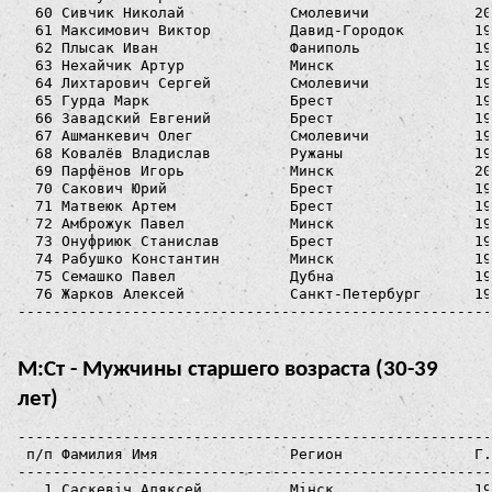
  60 Сивчик Николай            Смолевичи            20
  61 Максимович Виктор         Давид-Городок        19
  62 Плысак Иван               Фаниполь             19
  63 Нехайчик Артур            Минск                19
  64 Лихтарович Сергей         Смолевичи            19
  65 Гурда Марк                Брест                19
  66 Завадский Евгений         Брест                19
  67 Ашманкевич Олег           Смолевичи            19
  68 Ковалёв Владислав         Ружаны               19
  69 Парфёнов Игорь            Минск                20
  70 Сакович Юрий              Брест                19
  71 Матвеюк Артем             Брест                19
  72 Амброжук Павел            Минск                19
  73 Онуфриюк Станислав        Брест                19
  74 Рабушко Константин        Минск                19
  75 Семашко Павел             Дубна                19
  76 Жарков Алексей            Санкт-Петербург      19
М:Ст - Мужчины старшего возраста (30-39
лет)
------------------------------------------------------------------------------------------
 п/п Фамилия Имя               Регион               Г.р.  Номер  Пр Результат  Место Прим.
------------------------------------------------------------------------------------------
   1 Саскевiч Аляксей          Мiнск                1992    516     0:35:42      1   
   2 Makarenko Andrei          Минск                1988    285     0:36:26      2   
   3 Shchebet Kiryl            Minsk                1985    372     0:36:56      3   
   4 Степанов Олег             Москва               1986    399     0:37:39      4   
   5 Бурак Александр           Минск                1989    448     0:38:39      5   
   6 Рекутин Иван              Москва               1984    214     0:39:18      6   
   7 Булавский Сергей          Минск                1986    333     0:39:19      7   
   8 Горошко Валентин          Минск                1985    280     0:40:25      8   
   9 Дальниченко Юрий          Минск                1985    409     0:40:29      9   
  10 Илья Архипов              Минск                1987    455     0:40:53     10   
  11 Тышко Илья                Минск                1983    299     0:41:16     11   
  12 Селютин Владимир          Логойск              1990    389     0:41:20     12   
  13 Булько Андрей             Брест                1989    233     0:41:25     13   
  14 Богданов Андрей           Калининград          1989    382     0:42:00     14   
  15 Зайченко Сергей           Минск                1990    543     0:42:05     15   
  16 Алиев Александр           Минск                1982    312     0:42:32     16   
  17 Kalinski Aliaksandr       Минск                1990    202     0:43:44     17   
  18 Будкевич Эрнст            Орша                 1991    596     0:43:59     18   
  19 Калкаманов Марс           Санкт-Петербург      1985    566     0:44:07     19   
  20 Ключеня Виталий           Минск                1982    519     0:44:26     20   
  21 Левищенко Дмитрий         Слоним               1987    377     0:44:31     21   
  22 Куклин Максим             Домодедово           1990    501     0:44:47     22   
  23 Корженевич Максим         Минск                1986    288     0:44:58     23   
  24 Буханцев Роман            Азов                 1986    425     0:44:59     24   
  25 Зеленко Дмитрий           Minsk                1987    272     0:45:56     25   
  26 Лашук Уладзiмир           Калiнкавiчы          1984    248     0:46:06     26   
  27 Ковальчук Олег            Жодино               1983    269     0:47:07     27   
  28 Решетило Дмитрий          Брест                1986    422     0:47:16     28   
  29 Русин Вадим               Брест                1987    396     0:47:34     29   
  30 Солодкин Сергей           Минск                1984    289     0:48:06     30   
  31 Лукша Дмитрий             Брест                1986    506     0:48:33     31   
  32 Нехай Антон               Солигорск            1989    326     0:48:47     32   
  33 Старжинский Александр     Санкт Петербург      1991    283     0:50:07     33   
  34 Коробчук Константин       Минск                1991    292     0:50:09     34   
  35 Ляшкевич Евгений          Минск                1991    231     0:50:21     35   
  36 Pelmegov Ivan             Москва               1986    249     0:50:24     36   
  37 Орловский Виталий         Минск                1986    570     0:50:47     37   
  38 Струнец Иван              Брест                1984    223     0:50:52     38   
  39 Корольков Артём           Москва               1983    431     0:51:55     39   
  40 Гуринович Сергей          Минск                1985    454     0:52:41     40   
  41 Пашкевич Антон            Минск                1991    438     0:52:53     41   
  42 Чебанов Сергей            Химки                1987    235     0:53:03     42   
  43 Гидлевский Дмитрий        Минск                1986    224     0:53:25     43   
  44 Брюхов Арсений            Санкт-Петербург      1987    547     0:54:13     44   
  45 Черненков Юрий            Витебск              1986    266     0:55:23     45   
  46 Яковук Александр          Брест                1989    317     0:55:33     46   
  47 Михнюкевич Эдуард         Солигорск            1981    683     0:56:39     47   
  48 Клебанович Сергей         Брест                1987    579     0:57:56     48   
  49 Бирюков Алексей           Брест                1991    453     0:58:01     49   
  50 Rudzko Mikhail            Минск                1984    521     0:59:04     50   
  51 Клименков Денис           Минск                1988    417     1:00:59     51   
  52 Полянский Максим          Минск                1982    545     1:00:59     51   
  53 Аврамков Василий          Москва               1983    523     1:01:36     53   
  54 Канаев Александр          Москва               1986    587     1:03:31     54   
  55 Волк Александр            Минск                1986    544     1:04:58     55   
  56 Саванович Павел           Минск                1986    336     1:08:52     56   
  57 Герасимов Юрий            Минск                1991    464     1:10:29     57   
  58 Шкут Артем                Минск                1990    209     1:10:36     58   
  59 Козельский Александр      Минск                1987    274  -1 0:41:31     59   
  60 Королько Александр        Минск                1985    366  -1 0:46:48     60   
  61 Филипович Алексей         Бобруйск             1983    376  -1 0:47:01     61   
  62 Судаленко Владимир        Солигорск            1983    512  -1 0:47:11     62   
  63 Медведник Александр       Каменец              1990    424  -1 0:48:29     63   
  64 Варакса Сергей            Минск                1987    540  -1 0:49:41     64   
  65 Кравченя Роман            Минск                1985    297  -1 0:55:55     65   
  66 Слепцов Михаил            Минск                1983    387  -1 0:56:51     66   
  67 Звончук Максим            Минск               