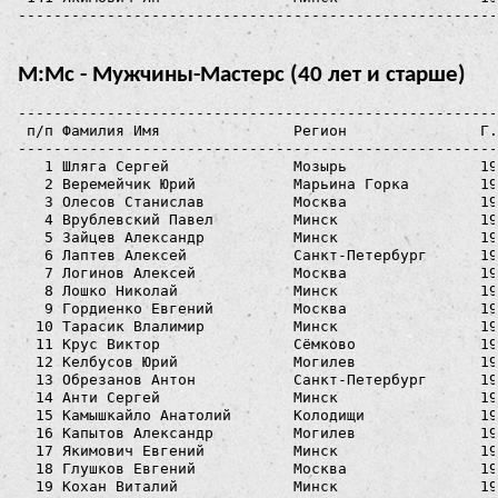
М:Мс - Мужчины-Мастерс (40 лет и старше)
------------------------------------------------------
 п/п Фамилия Имя               Регион               Г.
------------------------------------------------------
   1 Шляга Сергей              Мозырь               19
   2 Веремейчик Юрий           Марьина Горка        19
   3 Олесов Станислав          Москва               19
   4 Врублевский Павел         Минск                19
   5 Зайцев Александр          Минск                19
   6 Лаптев Алексей            Санкт-Петербург      19
   7 Логинов Алексей           Москва               19
   8 Лошко Николай             Минск                19
   9 Гордиенко Евгений         Москва               19
  10 Тарасик Влалимир          Минск                19
  11 Крус Виктор               Сёмково              19
  12 Келбусов Юрий             Могилев              19
  13 Обрезанов Антон           Санкт-Петербург      19
  14 Анти Сергей               Минск                19
  15 Камышкайло Анатолий       Колодищи             19
  16 Капытов Александр         Могилев              19
  17 Якимович Евгений          Минск                19
  18 Глушков Евгений           Москва               19
  19 Кохан Виталий             Минск                19