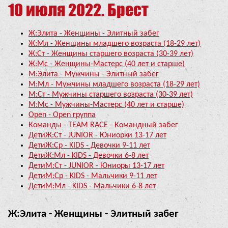
10 июля 2022. Брест
Ж:Элита - Женщины - Элитный забег
Ж:Мл - Женщины младшего возраста (18-29 лет)
Ж:Ст - Женщины старшего возраста (30-39 лет)
Ж:Мс - Женщины-Мастерс (40 лет и старше)
М:Элита - Мужчины - Элитный забег
М:Мл - Мужчины младшего возраста (18-29 лет)
М:Ст - Мужчины старшего возраста (30-39 лет)
М:Мс - Мужчины-Мастерс (40 лет и старше)
Open - Open группа
Команды - TEAM RACE - Командный забег
ДетиЖ:Ст - JUNIOR - Юниорки 13-17 лет
ДетиЖ:Ср - KIDS - Девочки 9-11 лет
ДетиЖ:Мл - KIDS - Девочки 6-8 лет
ДетиМ:Ст - JUNIOR - Юниоры 13-17 лет
ДетиМ:Ср - KIDS - Мальчики 9-11 лет
ДетиМ:Мл - KIDS - Мальчики 6-8 лет
Ж:Элита - Женщины - Элитный забег