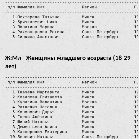
------------------------------------------------------
 п/п Фамилия Имя               Регион               Г.
------------------------------------------------------
   1 Пехтерева Татьяна         Минск                19
   2 Бричкалевич Ника          Минск                19
   3 Лопатина Марина           Москва               19
   4 Рахмангулова Регина       Санкт-Петербург      19
   5 Силкина Анастасия         Санкт-Петербург      19
Ж:Мл - Женщины младшего возраста (18-29
лет)
------------------------------------------------------
 п/п Фамилия Имя               Регион               Г.
------------------------------------------------------
   1 Ткачёва Маргарита         Минск                19
   2 Ковалева Елизавета        Минск                19
   3 Кулагина Валентина        Москва               19
   4 Раткевич Наталья          Минск                19
   5 Кононович Дарья           Минск                19
   6 Елена Алёшкина            Минск                19
   7 Шилай Наталья             Минск                19
   8 Дементьева Алиса          Минск                19
   9 Касперович Екатерина      Минск                19
  10 Белевич Наталья           Санкт-Петербург      19