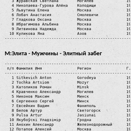
   3 Журавская Светлана        Могилёв              19
   4 Николаева-Гурова Алёна    Колодищи             19
   5 Львутина Елена            Москва               19
   6 Лобач Анастасия           Смолевичи            19
   7 Гладкова Оксана           Москва               19
   8 Ибрагимова Альбина        Москва               19
   9 Литвинова Надежда         Москва               19
  10 Куликова Яна              Азов                 19
М:Элита - Мужчины - Элитный забег
------------------------------------------------------
 п/п Фамилия Имя               Регион               Г.
------------------------------------------------------
   1 Sitkevich Anton           Gorodeya             19
   2 Tochka Artsiom            Mozyr                19
   3 Католиков Роман           Minsk                19
   4 Кравченко Александр       Могилев              19
   5 Никонов Максим            Минск                19
   6 Сергеенко Сергей          Минск                19
   7 Евсейкин Вадим            Фаниполь             19
   8 Белов Артур               Светогорск           19
   9 Pulsa Artur               Jasiunai             19
  10 Якубоўскі Уладзімір       Гродна               19
  11 Анохин Александр          Железнодорожный      19
  12 Потапов Алексей           Москва               19