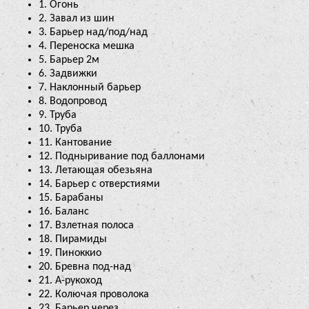
1. Огонь
2. Завал из шин
3. Барьер над/под/над
4. Переноска мешка
5. Барьер 2м
6. Задвижки
7. Наклонный барьер
8. Водопровод
9. Труба
10. Труба
11. Кантование
12. Подныривание под баллонами
13. Летающая обезьяна
14. Барьер с отверстиями
15. Барабаны
16. Баланс
17. Взлетная полоса
18. Пирамиды
19. Пиноккио
20. Бревна под-над
21. А-рукоход
22. Колючая проволока
23. Барьер через