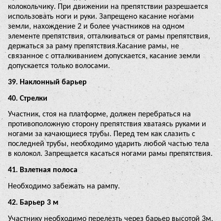
колокольчику. При движении на препятствии разрешается
использовать ноги и руки. Запрещено касание ногами
земли, нахождение 2 и более участников на одном
элементе препятствия, отталкиваться от рамы препятствия,
держаться за раму препятствия.Касание рамы, не
связанное с отталкиванием допускается, касание земли
допускается только волосами.
39. Наклонный барьер
40. Стрелки
Участник, стоя на платформе, должен перебраться на
противоположную сторону препятствия хватаясь руками и
ногами за качающиеся трубы. Перед тем как слазить с
последней трубы, необходимо ударить любой частью тела
в колокол. Запрещается касаться ногами рамы препятствия.
41. Взлетная полоса
Необходимо забежать на рампу.
42. Барьер 3 м
Участнику необходимо перелезть через барьер высотой 3м,