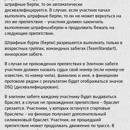
штрафные берпи, то он автоматически
дисквалифицируется. В случае, если участник начал
выполнять штрафные берпи, то он не может вернуться на
это же препятствие – участник должен закончить
выполнение штрафныхберпи и продолжить бежать на
следующее препятствие.
Штрафные бурпи (берпи) разрешается выполнять только в
возрастных группах, командных забегах (TeamStandart),
юниорском забеге.
В случае не прохождения препятствия в Элитном забеге
участник должен назвать судье свой номер (если номер не
известен, то номер чипа), фамилию и имя, в финишном
протоколе рядом с результатом будет отображаться значок
DSQ (дисквалифицирован).
В элитном забеге каждому участнику будет выдаваться
браслет, в случае не прохождения препятствия – браслет
срезается. Участники, у которых останутся стартовые
браслеты – на финише получают дополнительный
силиконовый браслет. Участник, не прошедший
препятствие может продолжать движение по трассе. В