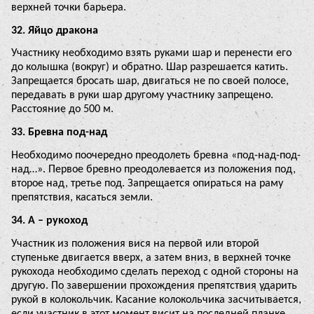
верхней точки барьера.
32. Яйцо дракона
Участнику необходимо взять руками шар и перенести его
до колышка (вокруг) и обратно. Шар разрешается катить.
Запрещается бросать шар, двигаться не по своей полосе,
передавать в руки шар другому участнику запрещено.
Расстояние до 500 м.
33. Бревна под-над
Необходимо поочередно преодолеть бревна «под-над-под-
над…». Первое бревно преодолевается из положения под,
второе над, третье под. Запрещается опираться на раму
препятствия, касаться земли.
34. А – рукоход
Участник из положения вися на первой или второй
ступеньке двигается вверх, а затем вниз, в верхней точке
рукохода необходимо сделать переход с одной стороны на
другую. По завершении прохождения препятствия ударить
рукой в колокольчик. Касание колокольчика засчитывается,
если участник в этот момент висит на последней планке