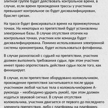
элитной группе будет действовать контрольное время, в
случае, если время прохождения трассы у участника
превышает контрольное он будет дисквалифицирован,
браслет срезан.
На трассе будет фиксироваться время на промежуточных
точках. На некоторых из препятствий будут установлены
электронные базы. В случае отсутствия отсечек на
контрольных точках, участник или команда будет
дисквалифицирована. Помимо использования электронной
системы хронометража, будет использоваться фотофиниш.
В случае разногласий с судьей на препятствии, участник
должен выполнить требования судьи, при этом участник
имеет право опротестовать действия судьи после того, как
финиширует.
В случае, если препятствие оборудовано колокольчиком,
прохождение препятствия засчитывается после удара
участником любой частью тела о колокольчик(кроме А-
рукохода – необходимо ударить рукой), при этом должен
издаться звуковой сигнал. В случае отсутствия
колокольчика, участник двигается от первого до последнего
элемента препятствия, либо с платформы на платформу.