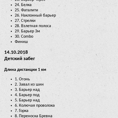
24. Белка
25. Фаталити
26. Наклонный барьер
27. Стрелки
28. Взлетная полоса
29. Барьер 3м
30. Combo
Финиш
14.10.2018
Детский забег
Длина дистанции 1 км
1. Огонь
2. Завал из шин
3. Барьер над
4. Барьер под
5. Барьер над
6. Колючая проволока
7. Горка
8. Переноска Бревна